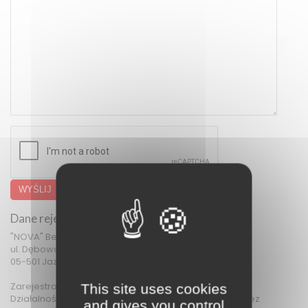
WYŚLIJ
Dane rejestracyjne firmy
"NOVA" Beata Kozicka
ul. Dębowa 4
05-501 Jazgarzewszczyzna
Zarejestrowany w Centralnej Ewidencji i Informacji o
This site uses cookies
Działalności Gospodarczej (CEIDG), prowadzonej przez
and gives you control