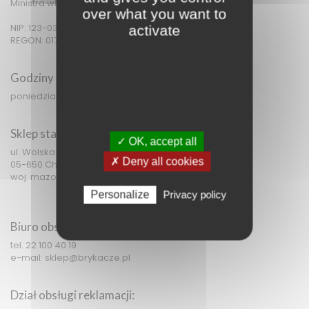
Ministra właściwego do spraw gospodarki.
over what you want to
NIP: 123-036-22-56
activate
REGON: 017323721
Godziny pracy:
poniedziałek - piątek: 08:00 - 16:00.
Sklep stacjonarny:
✓ OK, accept all
ul. Wolska 34,
✗ Deny all cookies
05-650 Chynów
woj. mazowieckie
Personalize
Privacy policy
Biuro obsługi klienta:
tel. 22 100 40 19
e-mail: sklep@brykacze.pl
Dział obsługi reklamacji: