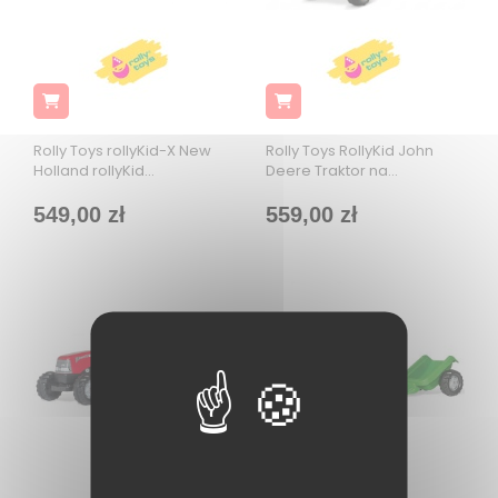
Rolly Toys rollyKid-X New
Rolly Toys RollyKid John
Holland rollyKid...
Deere Traktor na...
549,00 zł
559,00 zł