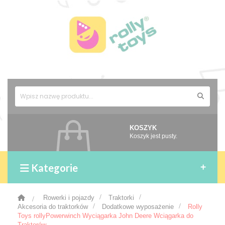
KOSZYK
Koszyk jest pusty.
Kategorie
>
Rowerki i pojazdy
>
Traktorki
>
Akcesoria do traktorków
>
Dodatkowe wyposażenie
>
Rolly
Toys rollyPowerwinch Wyciągarka John Deere Wciągarka do
Traktorów