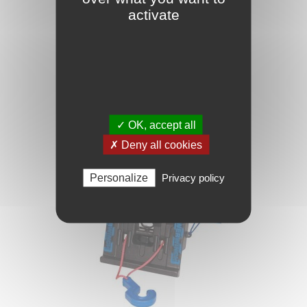
activate
49,90 zł
Rolly Toys Adapter do traktorów na...
✓ OK, accept all
Dodaj do koszyka
✗ Deny all cookies
Personalize
Privacy policy