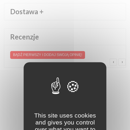
Dostawa
+
Recenzje
BĄDŹ PIERWSZY I DODAJ SWOJĄ OPINIĘ!
‹
›
This site uses cookies
and gives you control
over what you want to