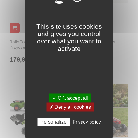
This site uses cookies
and gives you control
over what you want to
Rolly Toys John Deere
FALK Traktorek Claas
Przyczepka...
Zielony na Pedały...
activate
179,90 zł
479,00 zł
✓ OK, accept all
✗ Deny all cookies
Personalize
Privacy policy