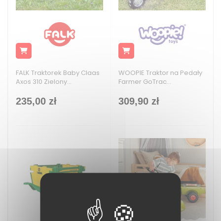
FALK Traktorek Baby Claas
WOOPIE Traktor na Pedały
Axos 310 Zielony...
Farmer GoTrac...
235,00 zł
309,90 zł