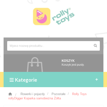
KOSZYK
Koszyk jest pusty.
Kategorie
>
Rowerki i pojazdy
>
Pozostałe
>
Rolly Toys
rollyDigger Koparka samobieżna Żółta