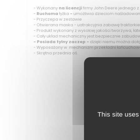
- Wykonany
na licencji
firmy John Deere jednego z
-
Ruchoma
łyżka
-
umożliwia dzieciom naśladowanie
- Przyczepa w zestawie
- Otwierana maska - uatrakcyjnia zabawę traktorki
- Produkt wykonany z wysokiej jakości tworzywa, ła
- Cały układ mechaniczny jest bezpiecznie zabudo
- Posiada tylny zaczep -
dzięki niemu można dołą
- Wyposażony w mechanizm przekładni łańcuchow
- Skrętna przednia oś.
This site uses