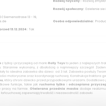
Rozwój fizyczny :
Rozwój zmysłó
Rozwój społeczny:
Dzielenie sie
| Siemensstrase 13 - 19,
s.de
Osoba odpowiedzialna:
Produce
rzed 13.12.2024:
Tak
e
z łyżką i przyczepką od marki
Rolly Toys
to jeden z najlepszych tr
. Starannie wykonany, z dbałością o najmniejszy szczegół. Żaden
dały to idealna zabawka dla dzieci od 3 lat. Zabawka posłuży Twoim
ności motoryczne oraz koordynację ruchową. Konstrukcja traktora 
mu
, który chroni dziecko przed przypadkowymi urazami. Dodatkowo 
tkowe funkcje, takie jak
ruchoma łyżka
i
odczepiana przycze
ę pracy na farmie.
Otwierana przednia maska
dodaje realizmu 
i łańcuchowej zapewniają trwałość i niezawodność zabawki.