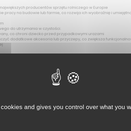
 największych producentów sprzętu rolniczego w Europie
 pracy na budowie lub farmie, co rozwija ich wyobraźnię i umiejęt
em
twego do utrzymania w czystości.
wany, co chroni dziecko przed przypadkowymi urazami
czyć dodatkowe akcesoria lub przyczepy, co zwiększa funkcjonalnoś
ej
 cookies and gives you control over what you w