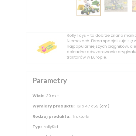
Rolly Toys – ta dobrze znana mark
Niemczech. Firma specjalizuje się 
najpopularniejszych ciągników, al
dokładne odwzorowanie oryginału 
traktorów w Europie.
Parametry
Wiek:
30 m +
Wymiary produktu:
161 x 47 x 55 (cm)
Rodzaj produktu:
Traktorki
Typ:
rollyKid