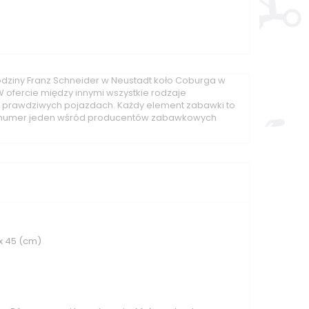
odziny Franz Schneider w Neustadt koło Coburga w
W ofercie między innymi wszystkie rodzaje
 na prawdziwych pojazdach. Każdy element zabawki to
utny numer jeden wśród producentów zabawkowych
 x 45 (cm)