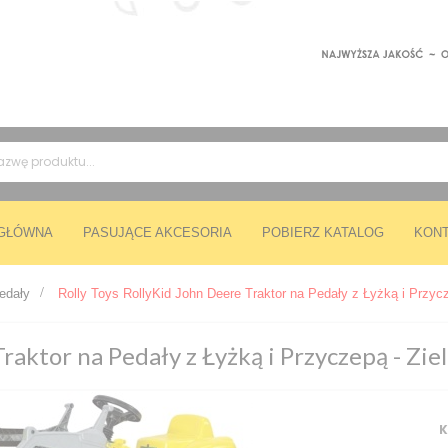
 GŁÓWNA
PASUJĄCE AKCESORIA
POBIERZ KATALOG
KON
pedały
>
Rolly Toys RollyKid John Deere Traktor na Pedały z Łyżką i Przycz
raktor na Pedały z Łyżką i Przyczepą - Zie
K