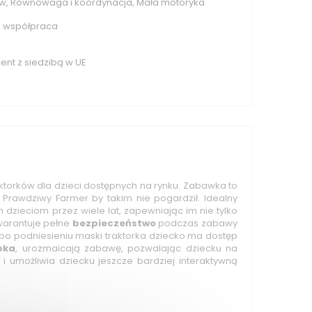
w, Równowaga i koordynacja, Mała motoryka
 i współpraca
nt z siedzibą w UE
aktorków dla dzieci dostępnych na rynku. Zabawka to
 Prawdziwy Farmer by takim nie pogardził. Idealny
 dzieciom przez wiele lat, zapewniając im nie tylko
gwarantuje pełne
bezpieczeństwo
podczas zabawy
po podniesieniu maski traktorka dziecko ma dostęp
pka
, urozmaicają zabawę, pozwalając dziecku na
i umożliwia dziecku jeszcze bardziej interaktywną