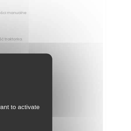
ności manualne
ć traktorka.
ant to activate