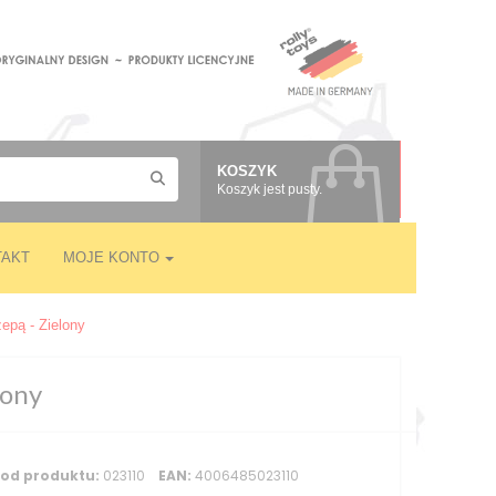
KOSZYK
Koszyk jest pusty.
TAKT
MOJE KONTO
epą - Zielony
lony
od produktu:
023110
EAN:
4006485023110