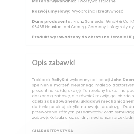
Materiał wykonania:
Tworzywo sztuczne
Rozwój umysłowy:
Wyobraźnia i kreatywność
Dane producenta:
Franz Schneider GmbH & Co. KG 
96465 Neustadt bei Coburg, Germany | info@rollytoy
Produkt wprowadzony do obrotu na terenie UE p
Opis zabawki
Traktorek
RollyKid
wykonany na licencji
John Deer
spełnienie marzeń niejednego małego traktorzysty
prezent na każdą okazję. Ten zielony traktor na pe
doskonałą zabawę, ale również rozwijając ich zdol
dzięki
zabudowanemu układowi mechaniczne
do funkcjonalnej skrytki na swoje drobiazgi. Doda
przewożenie różnych przedmiotów oraz symulacj
zabawę. Kołpaki oraz solidny mechanizm przekładn
CHARAKTERYSTYKA
: