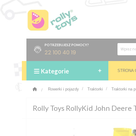
POTRZEBUJESZ POMOCY?
22 100 40 19
Kategorie
STRONA
>
Rowerki i pojazdy
>
Traktorki
>
Traktorki na 
Rolly Toys RollyKid John Deere T