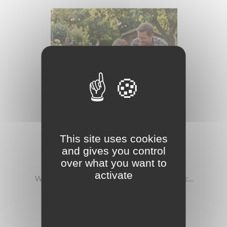
This site uses cookies
-10.3806%
and gives you control
277,73 zł
309,90 zł
over what you want to
activate
WOOPIE Traktor Na Pedały Farmer MaxTrac...
Dodaj do koszyka