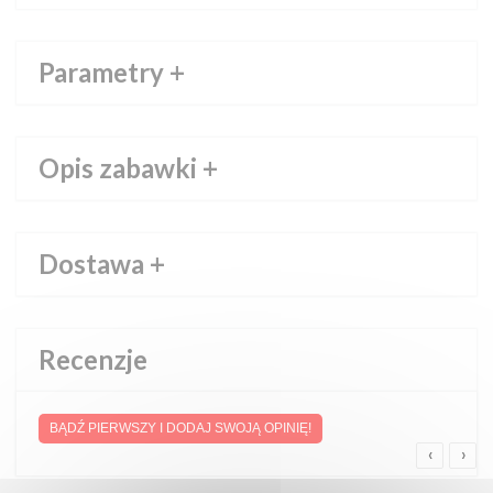
Parametry
+
Opis zabawki
+
Dostawa
+
Recenzje
BĄDŹ PIERWSZY I DODAJ SWOJĄ OPINIĘ!
‹
›