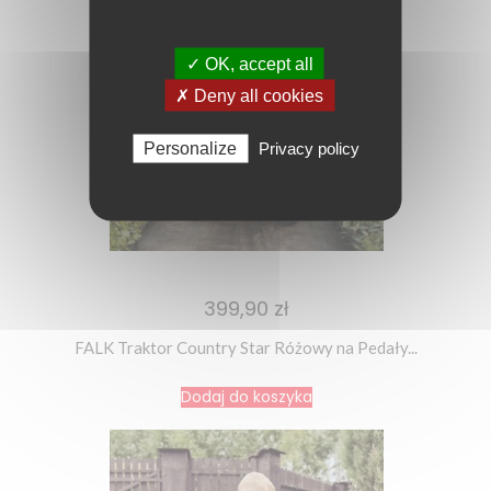
✓ OK, accept all
✗ Deny all cookies
Personalize
Privacy policy
399,90 zł
FALK Traktor Country Star Różowy na Pedały...
Dodaj do koszyka