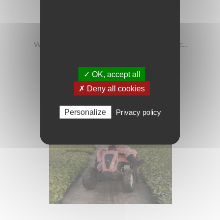
-10.3806%
277,73 zł
309,90 zł
WOOPIE Traktor Na Pedały Farmer MaxTrac...
Dodaj do koszyka
✓ OK, accept all
✗ Deny all cookies
Personalize
Privacy policy